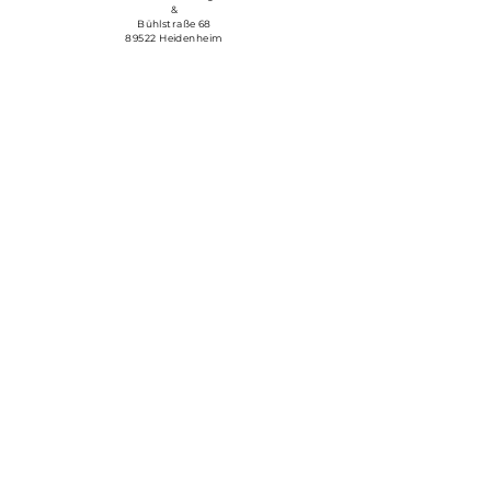
&
Bühlstraße 68
89522 Heidenheim
YOGASTUDIO LEA MARIE